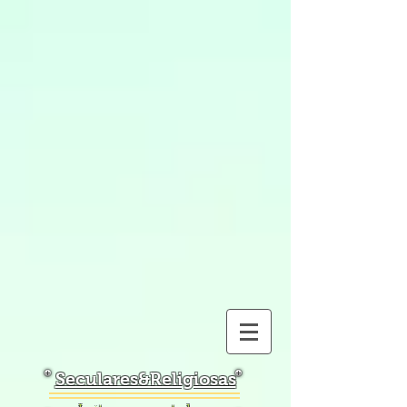
Seculares&Religiosas