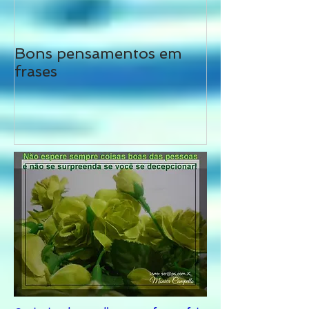
Bons pensamentos em
Não siga tais 
frases