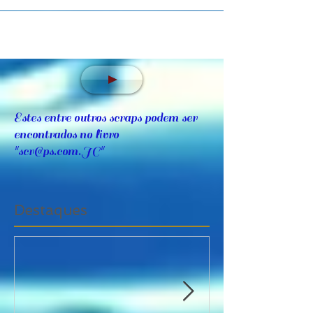
Estes entre outros scraps podem ser
encontrados no livro
"
scr@ps.com.JC
"
Destaques