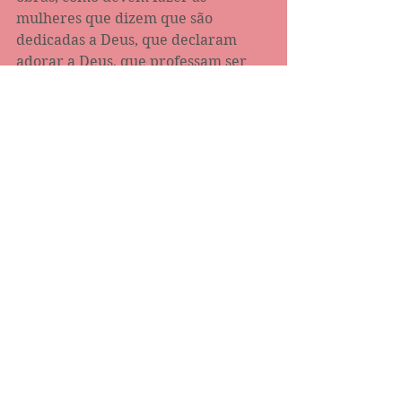
mulheres que dizem que são 
dedicadas a Deus, que declaram 
adorar a Deus, que professam ser 
reverentes a Deus, piedosas!” (1 Tm‬ 
‭2:7-8,10‬)
Comentários