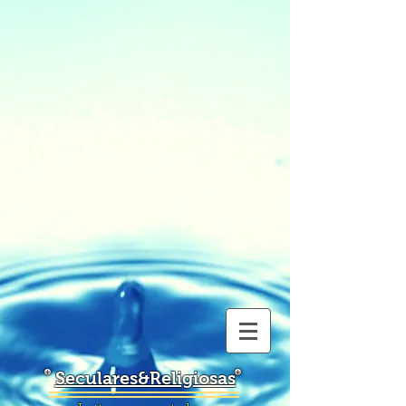
Seculares&Religiosas