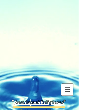
Seculares&Religiosas