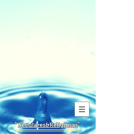
Seculares&Religiosas