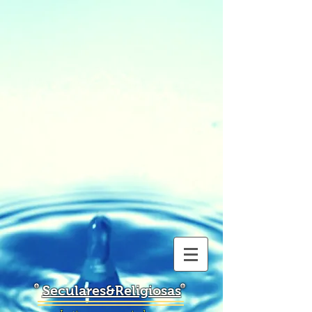
Seculares&Religiosas