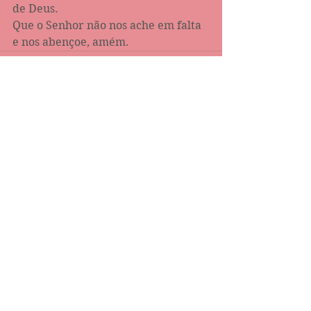
de Deus.
Que o Senhor não nos ache em falta 
e nos abençoe, amém.
Comentários
Escreva um comentário
Destaque