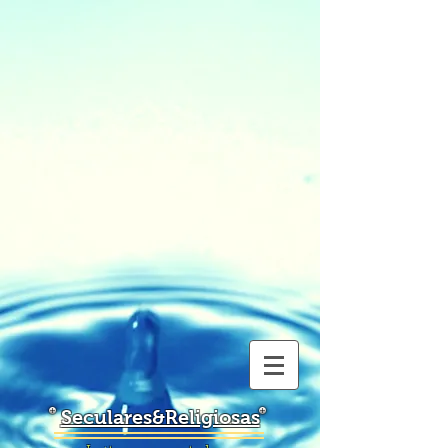
Seculares&Religiosas