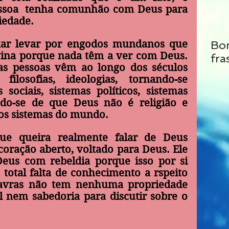
ssoa 
 tenha comunhão com Deus 
para 
iedade.
xar levar por engodos mundanos que 
Bo
ina porque 
nada têm a ver com Deus. 
fra
s pessoas vêm ao longo dos séculos 
filosofias, ideologias, tornando-se 
sociais, sistemas políticos, sistemas 
ndo-se de que Deus não é religião e 
os sistemas do mundo.
 queira realmente falar de Deus 
coração aberto, voltado para Deus. Ele 
eus com rebeldia porque isso por si 
total falta de conhecimento a rspeito 
avras não tem nenhuma propriedade 
al nem sabedoria para discutir sobre o 