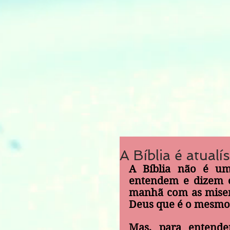
A Bíblia é atualí
A Bíblia não é um 
entendem e dizem o
manhã com as miser
Deus que é o mesmo 
Mas, para entende