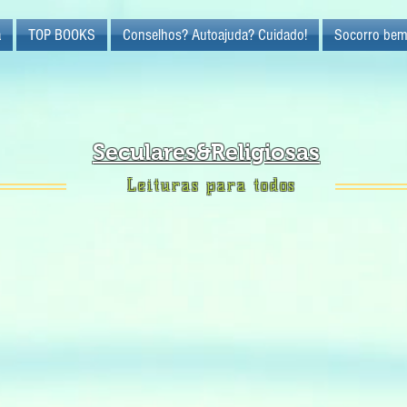
a
TOP BOOKS
Conselhos? Autoajuda? Cuidado!
Socorro bem
Seculares&Religiosas
Leituras para todos