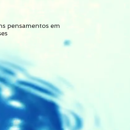
ns pensamentos em
Não siga tais cons
ses