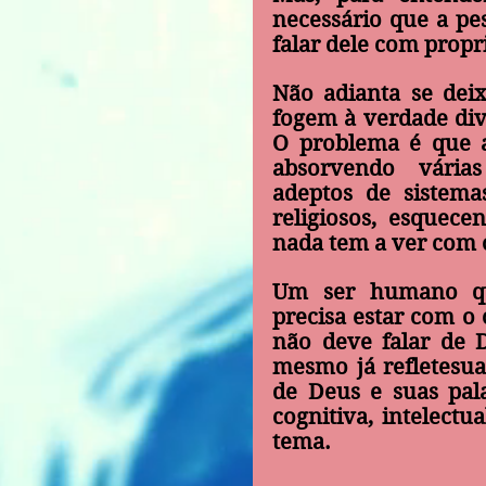
necessário 
que a pe
falar dele com propr
Não adianta se dei
fogem à verdade div
O problema é que a
absorvendo várias 
adeptos de sistemas 
religiosos, esquece
nada tem a ver com 
Um ser humano que
precisa estar com o 
não deve falar de D
mesmo já refletesua 
de Deus e suas pal
cognitiva, intelectu
tema.