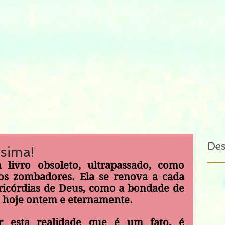
De
ssima!
livro obsoleto, ultrapassado, como 
s zombadores. Ela se renova a cada 
icórdias de Deus, como a bondade de 
hoje ontem e eternamente. 
r esta realidade que é um fato, é 