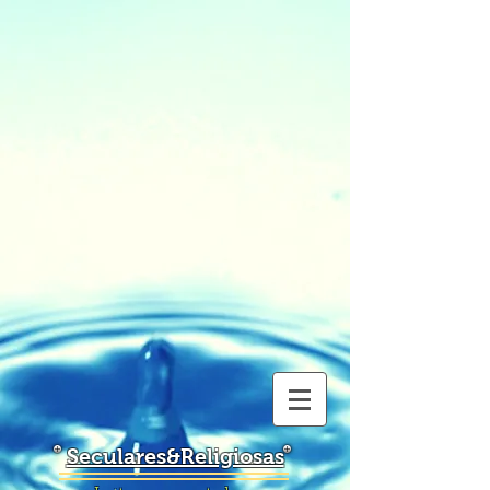
Seculares&Religiosas