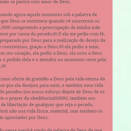
mais se parece com amor de Deus. 
alisando agora aquele momento sob a palavra de 
 que Deus se entristece quando vê morrerem os 
iéis,￼￼ compreendo a preocupação da minha mãe 
sse por causa do pecado.￼ E ela me pedia com fé, 
preparado por Deus para a realização do desejo da 
e concretizou, graças a Deus.￼ ela pediu a mim, 
m seu coração, ela pediu a Deus, ela orou a Deus 
 o pedido dela e o atendeu no momento certo pela 
a.￼
 como oferta de gratidão a Deus pela vida eterna da 
rna que ela desejou para mim, e também uma vida 
 de pecados (no nosso esforço diante de Deus de os 
te o prazer da obediência)￼￼￼, também oro 
de libertação de qualquer que seja o pecado, 
rói não sua vida física, material, mas também os 
ão apreciados por Deus. 
do nessa manhã vindo da palavra de Deus de que 