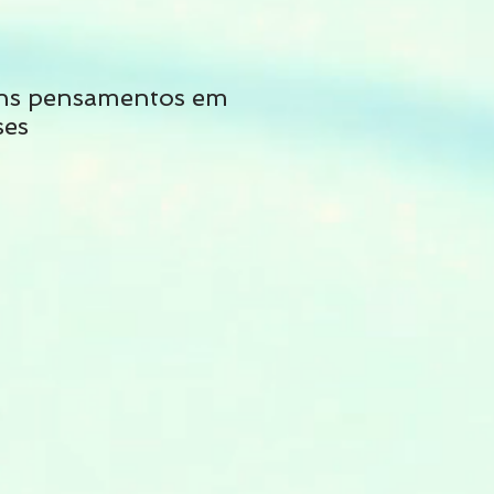
ns pensamentos em
Não siga tais cons
ses