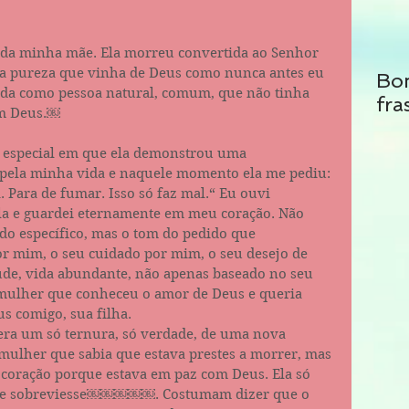
da minha mãe. Ela morreu convertida ao Senhor 
sua pureza que vinha de Deus como nunca antes eu 
Bo
vida como pessoa natural, comum, que não tinha 
fra
m Deus.￼ 
special em que ela demonstrou uma 
pela minha vida e naquele momento ela me pediu: 
. Para de fumar. Isso só faz mal.“ Eu ouvi 
la e guardei eternamente em meu coração. Não 
do específico, mas o tom do pedido que 
r mim, o seu cuidado por mim, o seu desejo de 
úde, vida abundante, não apenas baseado no seu 
ulher que conheceu o amor de Deus e queria 
s comigo, sua filha. 
ra um só ternura, só verdade, de uma nova 
 mulher que sabia que estava prestes a morrer, mas 
coração porque estava em paz com Deus. Ela só 
me sobreviesse￼￼￼￼￼. Costumam dizer que o 