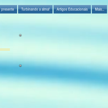
 presente
Turbinando a alma!
Artigos Educacionais
Mais...