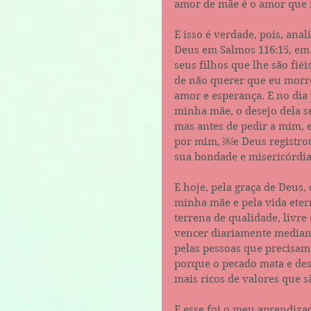
amor de mãe é o amor que 
E isso é verdade, pois, an
Deus em Salmos 116:15, em
seus filhos que lhe são f
de não querer que eu morre
amor e esperança. E no dia 
minha mãe, o desejo dela s
mas antes de pedir a mim, e
por mim, ￼e Deus registrou
sua bondade e misericórdi
E hoje, pela graça de Deus,
minha mãe e pela vida ete
terrena de qualidade, livre
vencer diariamente median
pelas pessoas que precisam 
porque o pecado mata e dest
mais ricos de valores que s
E esse foi o meu aprendiza