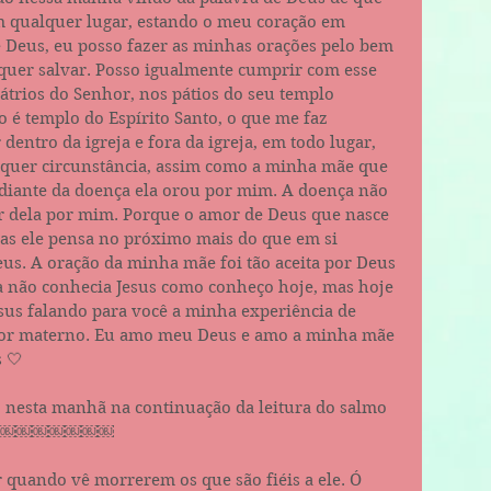
m qualquer lugar, estando o meu coração em 
Deus, eu posso fazer as minhas orações pelo bem 
quer salvar. Posso igualmente cumprir com esse 
átrios do Senhor, nos pátios do seu templo 
é templo do Espírito Santo, o que me faz 
dentro da igreja e fora da igreja, em todo lugar, 
uer circunstância, assim como a minha mãe que 
diante da doença ela orou por mim. A doença não 
r dela por mim. Porque o amor de Deus que nasce 
mas ele pensa no próximo mais do que em si 
us. A oração da minha mãe foi tão aceita por Deus 
 não conhecia Jesus como conheço hoje, mas hoje 
esus falando para você a minha experiência de 
mor materno. Eu amo meu Deus e amo a minha mãe 
 🤍
 nesta manhã na continuação da leitura do salmo 
ao 18.￼￼￼￼￼￼￼
 quando vê morrerem os que são fiéis a ele. Ó 