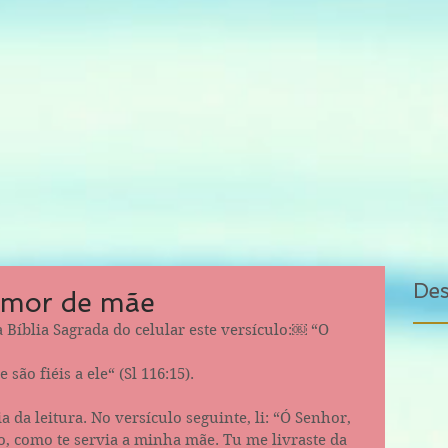
De
amor de mãe
 Bíblia Sagrada do celular este versículo:￼ “O 
ão fiéis a ele“ (Sl 116:15). 
 da leitura. No versículo seguinte, li: “Ó Senhor, 
vo, como te servia a minha mãe. Tu me livraste da 