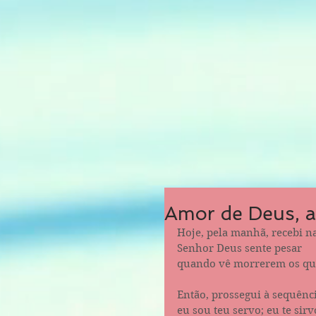
Amor de Deus, 
Hoje, pela manhã, recebi na
Senhor Deus sente pesar
quando vê morrerem os que s
Então, prossegui à sequência
eu sou teu servo; eu te sir