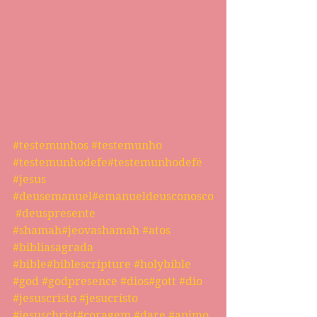
#testemunhos
#testemunho
#testemunhodefe
#testemunhodefé
#jesus
#deusemanuel
#emanueldeusconosco
#deuspresente
#shamah
#jeovashamah
#atos
#bibliasagrada
#bible
#biblescripture
#holybible
#god
#godpresence
#dios
#gott
#dio
#jesuscristo
#jesucristo
#jesuschrist
#coragem
#dare
#animo