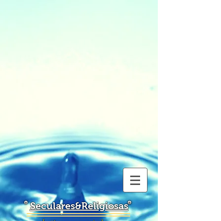
Seculares&Religiosas