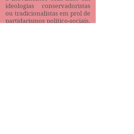
ideologias conservadoristas 
ou tradicionalistas em prol de 
partidarismos político-sociais. 
Ou seja, nada a ver com 
fidelidade à fé cristã e ao seu 
Senhor.