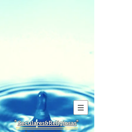
Seculares&Religiosas