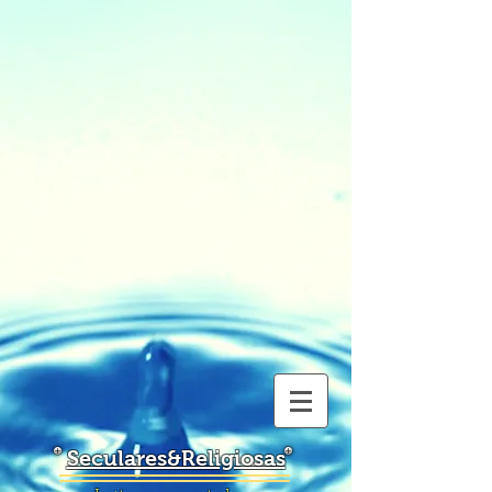
Seculares&Religiosas