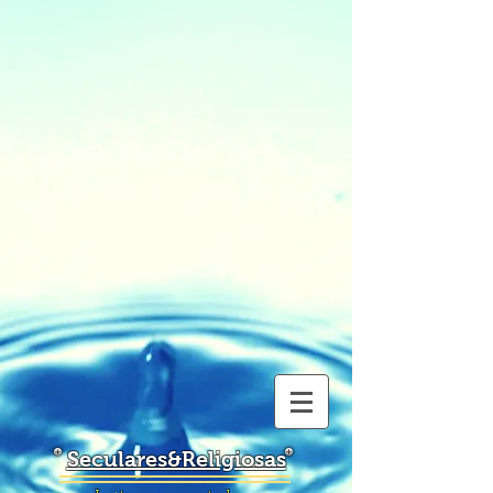
Seculares&Religiosas