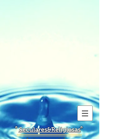
Seculares&Religiosas