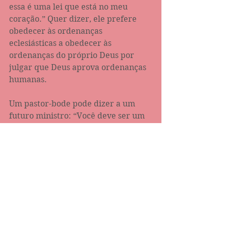
essa é uma lei que está no meu 
coração.” Quer dizer, ele prefere 
obedecer às ordenanças 
eclesiásticas a obedecer às 
ordenanças do próprio Deus por 
julgar que Deus aprova ordenanças 
humanas.
Um pastor-bode pode dizer a um 
futuro ministro: “Você deve ser um 
dizimista para se tornar um 
ministro.”, mas ele jamais diria: 
“Você deve aprender mais sobre o 
dízimo da Lei e saber que ele já foi 
abolido na Graça e por isso mesmo 
não precisa ser dizimista para se 
tornar um ministro. O crente-
ovelha, por sua vez, obedeceria às 
últimas palavras.