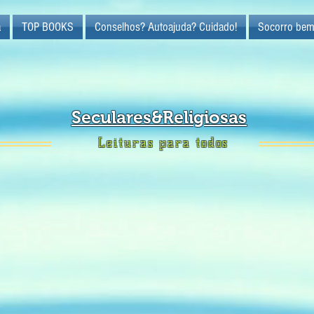
a
TOP BOOKS
Conselhos? Autoajuda? Cuidado!
Socorro bem
Seculares&Religiosas
Leituras para todos