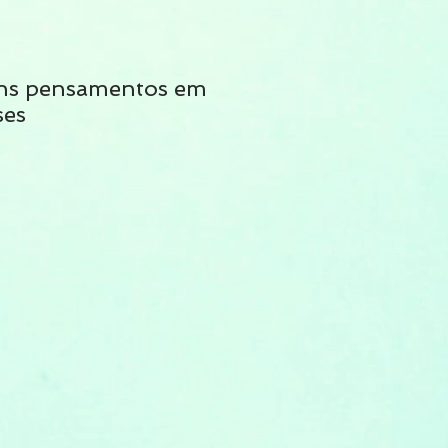
ns pensamentos em
Não siga tais cons
ses