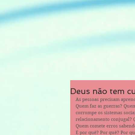
Deus não tem cu
As pessoas precisam aprend
Quem faz as guerras? Quem
corrompe os sistemas socia
relacionamento conjugal?
Quem comete erros sabendo
E por quê? Por quê? Por q