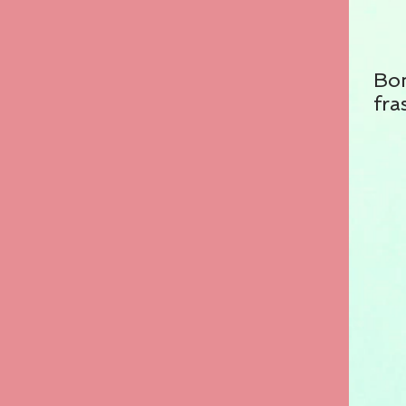
Bo
fra