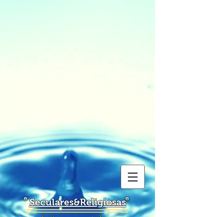
Seculares&Religiosas