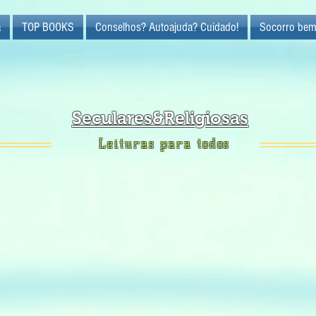
a
TOP BOOKS
Conselhos? Autoajuda? Cuidado!
Socorro bem
Seculares&Religiosas
Leituras para todos