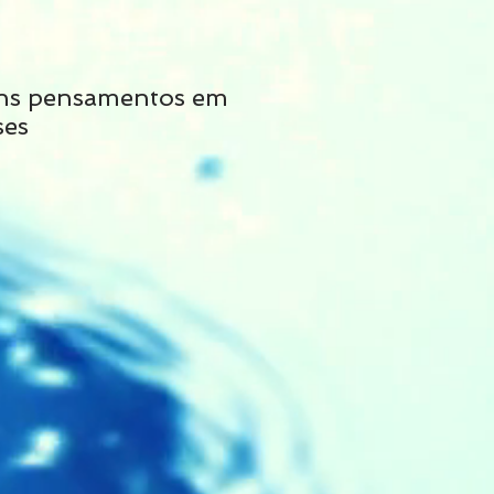
ns pensamentos em
Não siga tais cons
ses