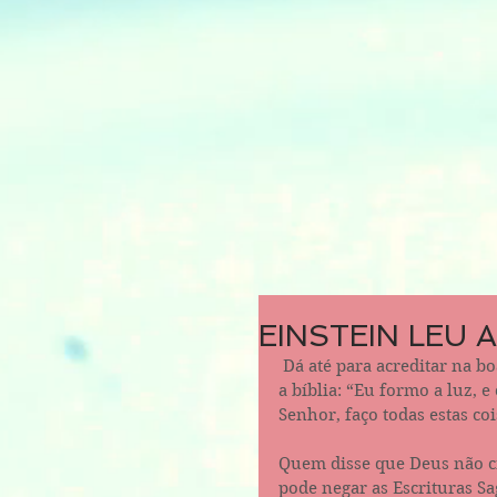
EINSTEIN LEU A
 Dá até para acreditar na boa intenção de Einstein, mas parece que ele não leu 
a bíblia: “Eu formo a luz, e 
Senhor, faço todas estas cois
Quem disse que Deus não c
pode negar as Escrituras Sa