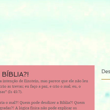
De
 BÍBLIA?!
crio as trevas; eu faço a paz, e crio o mal; eu, o 
as” (Is 45:7).
ria o mal?! Quem pode desdizer a Bíblia?! Quem 
gradas?! A lógica física não pode explicar os 