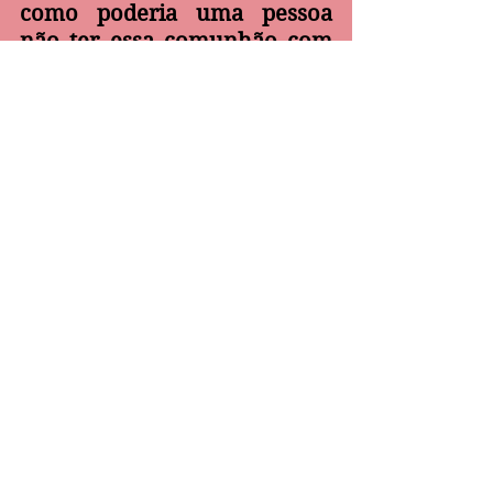
como poderia uma pessoa 
não ter essa comunhão com 
Deus e querer receber suas 
dádivas?
Tudo entendido pela 
revelação de Deus que acabo 
de receber! Crês tu isto? (Jo 
11:26).