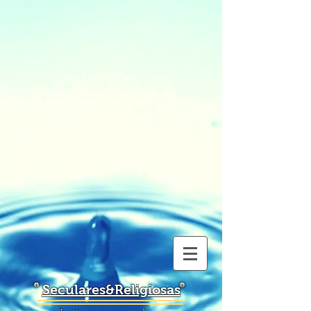
Seculares&Religiosas