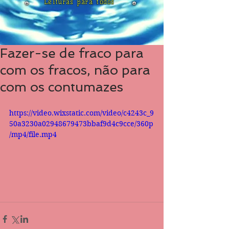
Leituras para todos
Fazer-se de fraco para
com os fracos, não para
com os contumazes
https://video.wixstatic.com/video/c4243c_9
50a3230a02948679473bbaf9d4c9cce/360p
/mp4/file.mp4