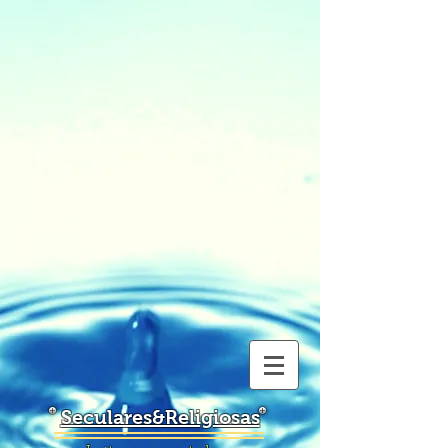
Seculares&Religiosas