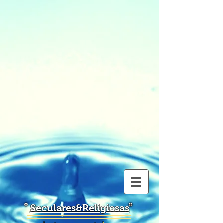
Seculares&Religiosas