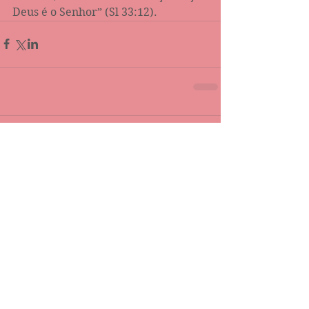
Deus é o Senhor” (Sl 33:12). 
Comentários
Escreva um comentário
Destaque