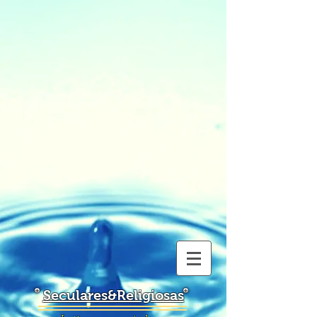
Seculares&Religiosas