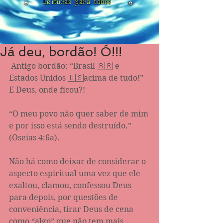
Leituras para todos
Já deu, bordão! Ó!!!
 Antigo bordão: “Brasil 🇧🇷 e 
Estados Unidos 🇺🇸acima de tudo!” 
E Deus, onde ficou?! 
“O meu povo não quer saber de mim 
e por isso está sendo destruído.” 
‭‭(Oseias‬ ‭4:6‬a). 
Não há como deixar de considerar o 
aspecto espiritual uma vez que ele 
exaltou, clamou, confessou Deus 
para depois, por questões de 
conveniência, tirar Deus de cena 
como “algo” que não tem mais 