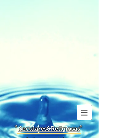
Seculares&Religiosas