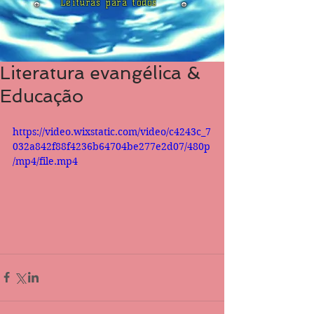
Leituras para todos
Literatura evangélica &
Educação
https://video.wixstatic.com/video/c4243c_7
032a842f88f4236b64704be277e2d07/480p
/mp4/file.mp4