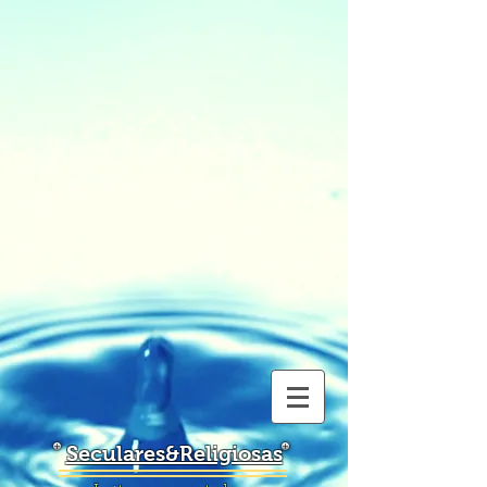
Seculares&Religiosas