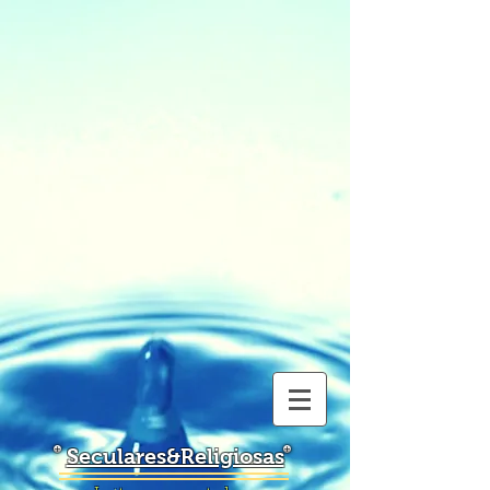
Seculares&Religiosas