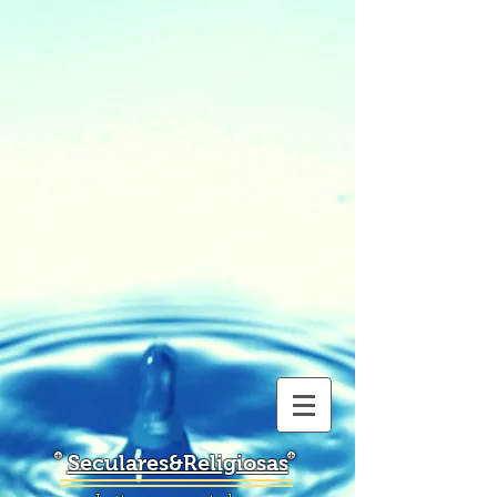
Seculares&Religiosas