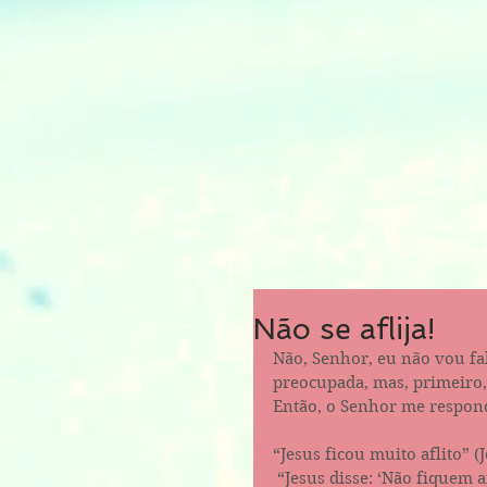
Não se aflija!
Não, Senhor, eu não vou fa
preocupada, mas, primeiro,
Então, o Senhor me respon
“Jesus ficou muito aflito” (Jo
 “Jesus disse: ‘Não fiquem aflitos. Creiam em Deus e creiam também em mim. 