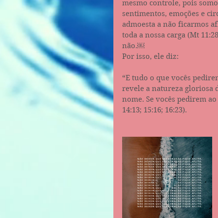
mesmo controle, pois somos
sentimentos, emoções e circ
admoesta a não ficarmos af
toda a nossa carga (Mt 11:2
não.￼
Por isso, ele diz:
“E tudo o que vocês pedire
revele a natureza gloriosa 
nome. Se vocês pedirem ao 
‭14:13‬; 15:16; 16:23).