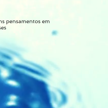
ns pensamentos em
Não siga tais cons
ses