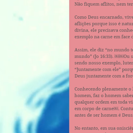
Não fiquem aflitos, nem ten
Como Deus encarnado, vive
aflições porque isso é natu
divina, ele precisava conhe
exemplo na carne em face d
Assim, ele diz “no mundo t
mundo” (Jo 16:33). ￼￼Ou sej
sendo nosso exemplo, lute
“Juntamente com ele” porq
Deus juntamente com a fo
Conhecendo plenamente o h
homem, faz o homem saber a
qualquer ordem em toda vi
em corpo de carne￼. Contud
antes de ser homem é Deus
No entanto, em sua onisciên