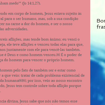
ham medo’” (Jo 14:1‬,27).
ndo em corpo de homem, Jesus estava sujeito às 
ral para o ser humano, mas, sob a sua condição 
Bo
cer na carne a dor do homem, e ser o nosso 
fra
as adversidades.
ereis aflições, mas tende bom ânimo; eu venci o 
a, ele teve aflições e venceu todas elas para que, 
mos juntamente com ele para vencê-las também. 
ue é Deus e como homem venceu.￼ É o poder de 
rça do homem para vencer o próprio homem.
omem pelo fato de também ser e estar como 
 que veio: tratar de cada problema existencial de 
da humana￼￼; por isso, veio ao nosso encontro 
o, Jesus tem controle sobre toda aflição porque 
.
cia divina, Jesus sabe que nós não temos esse 