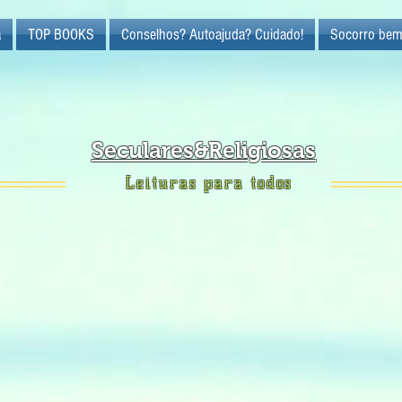
a
TOP BOOKS
Conselhos? Autoajuda? Cuidado!
Socorro bem
Seculares&Religiosas
Leituras para todos