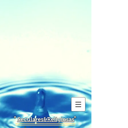
Seculares&Religiosas