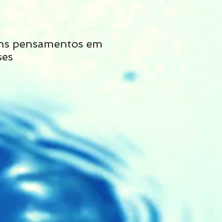
ns pensamentos em
Não siga tais cons
ses