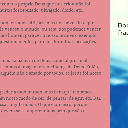
re como o próprio Deus que nos criou não foi 
itos foi rejeitado, ultrajado, doído, etc.
ndo teríamos aflições, mas nos advertiu a que 
Bo
le venceu o mundo, ou seja, nós podemos vencer 
fra
omo homem para ser o nosso primeiro exemplo. 
 questionamentos para nos humilhar, acusações 
rmos na palavra de Deus, como alguns mal 
que somos à imagem e semelhança de Deus. Então, 
alguém não é amado por todos, se Jesus foi nosso 
radar a todo mundo, mas bem que tentamos. 
 nosso modo de ser, de pensar, de agir, etc. Daí, 
sa singularidade. O que é um erro, porque 
 devem ser compreendidos pelo que são e 