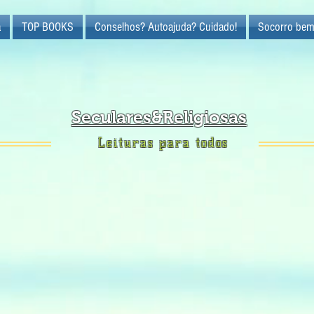
a
TOP BOOKS
Conselhos? Autoajuda? Cuidado!
Socorro bem
Seculares&Religiosas
Leituras para todos