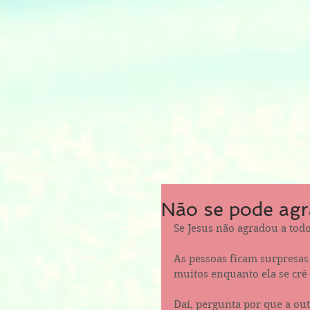
Não se pode agr
Se Jesus não agradou a todo
As pessoas ficam surpresa
muitos enquanto ela se crê
Daí, pergunta por que a out