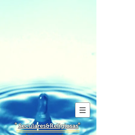
Seculares&Religiosas