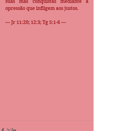
suas más conquistas mediante a 
opressão que infligem aos justos.
— Jr 11:20; 12:3; Tg 5:1-6 —