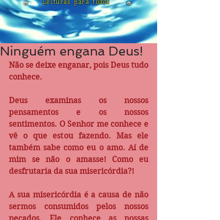
Leituras para todos
Ninguém engana Deus!
Não se deixe enganar, pois Deus tudo 
conhece.
Deus examinas os nossos 
pensamentos e os nossos 
sentimentos. O Senhor me conhece e 
vê o que estou fazendo. Mas ele 
também sabe como eu o amo. Aí de 
mim se não o amasse! Como eu 
desfrutaria da sua misericórdia?! 
A sua misericórdia é a causa de não 
sermos consumidos pelos nossos 
pecados. Ele conhece as nossas 