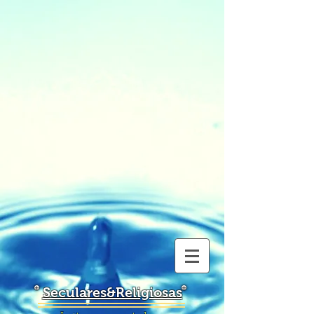
Seculares&Religiosas