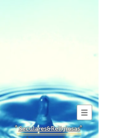
Seculares&Religiosas