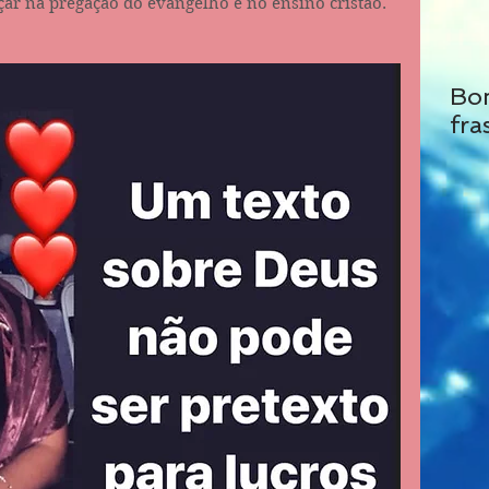
çar na pregação do evangelho e no ensino cristão. 
Bo
fra