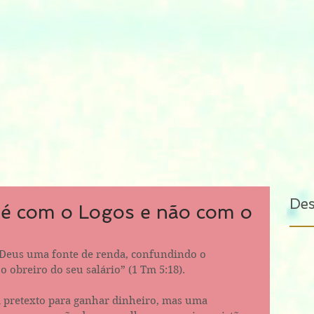
De
é com o Logos e não com o
o obreiro do seu salário” (1 Tm 5:18). 
 pretexto para ganhar dinheiro, mas uma 