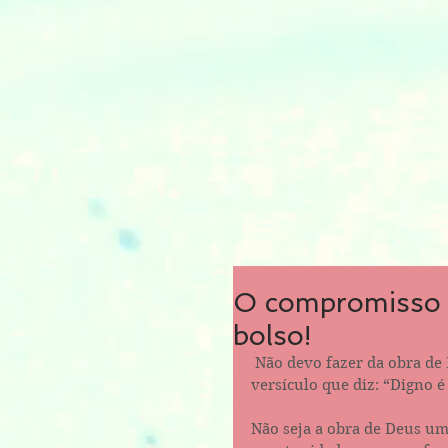
O compromisso 
bolso!
 Não devo fazer da obra de Deus uma fonte de renda, confundindo o 
versículo que diz: “Digno é 
Não seja a obra de Deus um