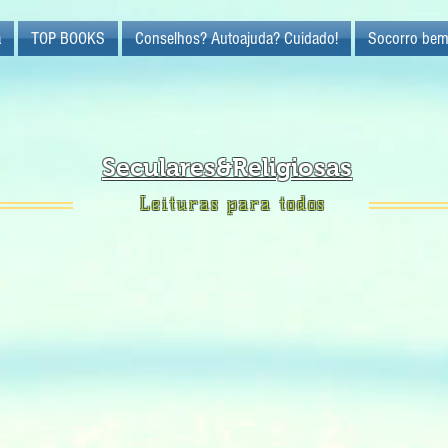
a
TOP BOOKS
Conselhos? Autoajuda? Cuidado!
Socorro bem
Seculares&Religiosas
Leituras para todos