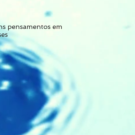
ns pensamentos em
Não siga tais cons
ses