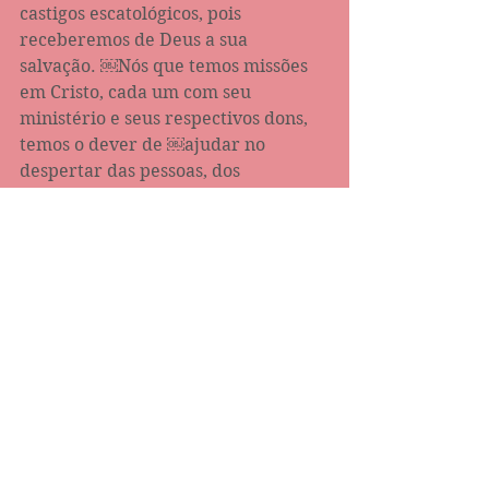
castigos escatológicos, pois 
receberemos de Deus a sua 
salvação. ￼Nós que temos missões 
em Cristo, cada um com seu 
ministério e seus respectivos dons, 
temos o dever de ￼ajudar no 
despertar das pessoas, dos 
escolhidos de Deus para que 
também recebam a sua salvação 
eterna. ￼
Todavia, muitos não se￼ 
arrependerão das suas obras para 
darem glória a Deus, pois 
blasfemarão de Deus por causa de 
suas dores, de suas chagas, por 
serem abrasados com fogo. Mas 
aquele que vigiar e guardar as suas 
vestes não será envergonhado, não 