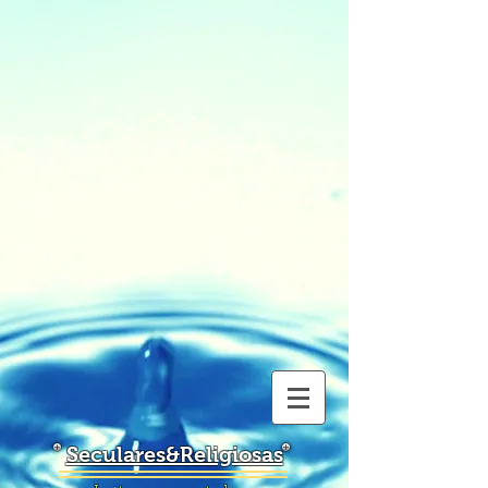
Seculares&Religiosas