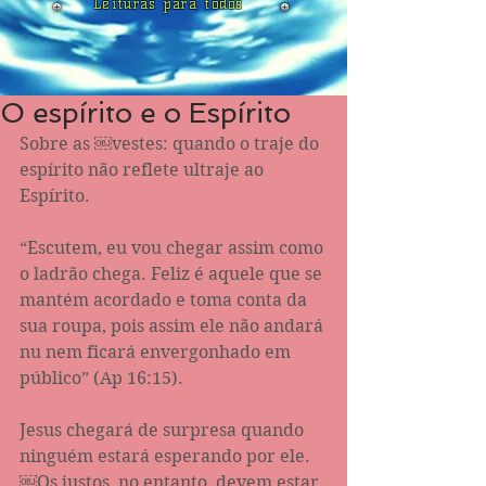
Leituras para todos
O espírito e o Espírito
Sobre as ￼vestes: quando o traje do 
espírito não reflete ultraje ao 
Espírito.
“Escutem, eu vou chegar assim como 
o ladrão chega. Feliz é aquele que se 
mantém acordado e toma conta da 
sua roupa, pois assim ele não andará 
nu nem ficará envergonhado em 
público” (Ap 16‬:‭15‬).
Jesus chegará de surpresa quando 
ninguém estará esperando por ele. 
￼Os justos, no entanto, devem estar 