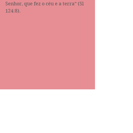
Senhor, que fez o céu e a terra” (Sl 
124:8‬).