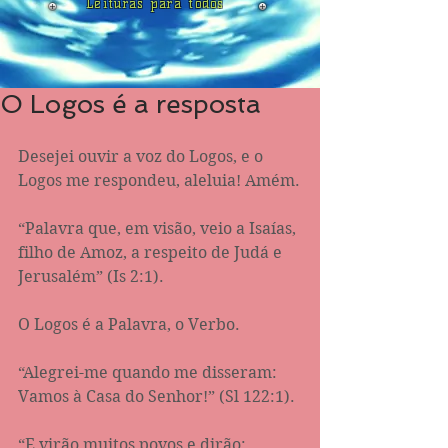
Leituras para todos
O Logos é a resposta
Desejei ouvir a voz do Logos, e o 
Logos me respondeu, aleluia! Amém.
“Palavra que, em visão, veio a Isaías, 
filho de Amoz, a respeito de Judá e 
Jerusalém” (Is‬ ‭2:1‬).
O Logos é a Palavra, o Verbo.
“Alegrei-me quando me disseram: 
Vamos à Casa do Senhor!” (Sl 122:1).‬ ‭
“E virão muitos povos e dirão: 