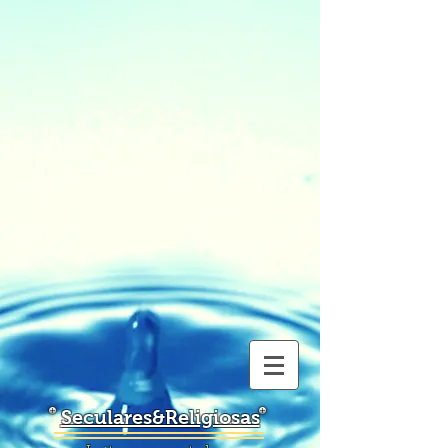
Seculares&Religiosas