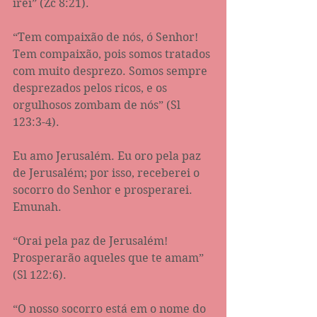
irei” (Zc 8:21‬).
“Tem compaixão de nós, ó Senhor! 
Tem compaixão, pois somos tratados 
com muito desprezo. Somos sempre 
desprezados pelos ricos, e os 
orgulhosos zombam de nós” (Sl 
123:3-4).
Eu amo Jerusalém. Eu oro pela paz 
de Jerusalém; por isso, receberei o 
socorro do Senhor e prosperarei. 
Emunah.
“Orai pela paz de Jerusalém! 
Prosperarão aqueles que te amam” 
(Sl ‭122:6‬).
“O nosso socorro está em o nome do 