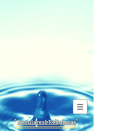
Seculares&Religiosas