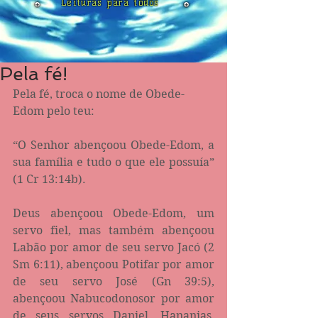
Leituras para todos
Pela fé!
Pela fé, troca o nome de Obede-
Edom pelo teu:
“O Senhor abençoou Obede-Edom, a 
sua família e tudo o que ele possuía” 
(‭‭1 Cr 13:14b‬).
Deus abençoou Obede-Edom, um 
servo fiel, mas também abençoou 
Labão por amor de seu servo Jacó (2 
Sm 6:11), abençoou Potifar por amor 
de seu servo José (Gn 39:5), 
abençoou Nabucodonosor por amor 
de seus servos Daniel, Hananias, 