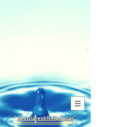
Seculares&Religiosas