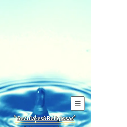
Seculares&Religiosas