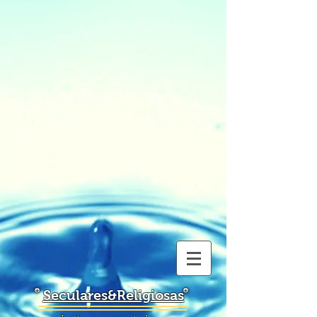
Seculares&Religiosas