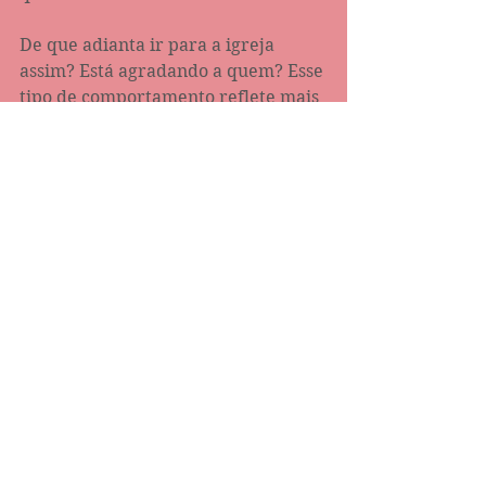
De que adianta ir para a igreja 
assim? Está agradando a quem? Esse 
tipo de comportamento reflete mais 
uma ação religiosa do que o devido 
compromisso com Deus. 
Por fatos como esses, a mensagem 
do apóstolo Paulo não seria bem 
recebida na igreja hodierna (1 Co 5).
Comentários