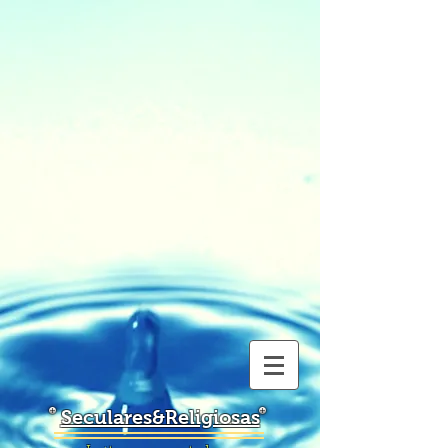
Seculares&Religiosas