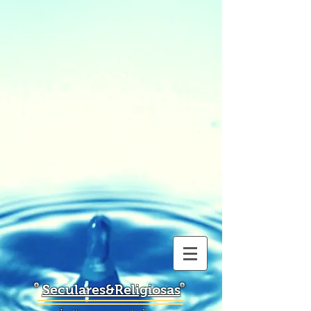
Seculares&Religiosas