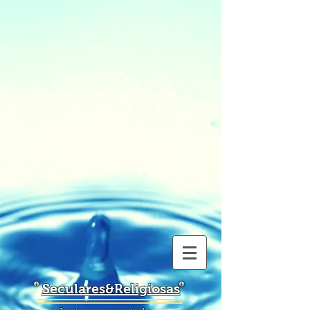
Seculares&Religiosas