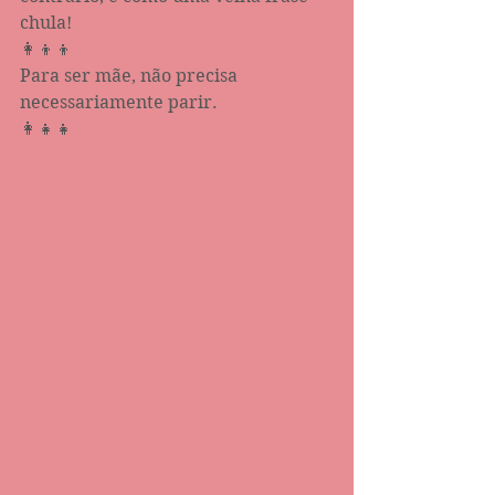
chula!
👩‍👦‍👦
Para ser mãe, não precisa 
necessariamente parir.
👩‍👧‍👧 