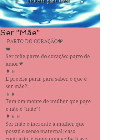
Leituras para todos
Ser "Mãe"
 PARTO DO CORAÇÃO💝
❤️
Ser mãe parte do coração: parto de 
amor💗
👩‍👦
E precisa parir para saber o que é 
ser mãe?!
👩‍👧
Tem um monte de mulher que pare 
e não é "mãe"!
👩‍👧‍👦
Ser mãe é inerente à mulher que 
possui o senso maternal; caso 
contrário, é como uma velha frase 