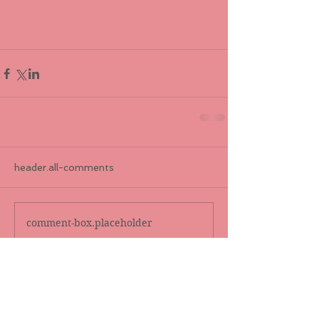
header.all-comments
comment-box.placeholder
Destaque