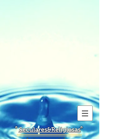
Seculares&Religiosas