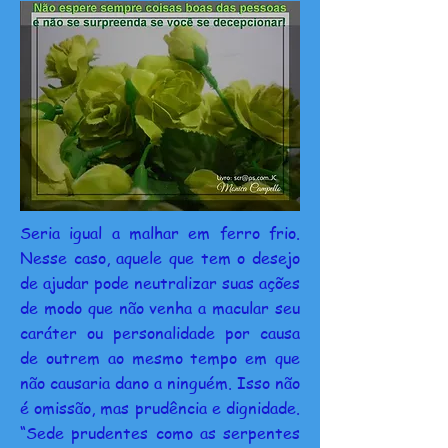
Seria igual a malhar em ferro frio.
Nesse caso, aquele que tem o desejo
de ajudar pode neutralizar suas ações
de modo que não venha a macular seu
caráter ou personalidade por causa
de outrem ao mesmo tempo em que
não causaria dano a ninguém. Isso não
é omissão, mas prudência e dignidade.
“Sede prudentes como as serpentes