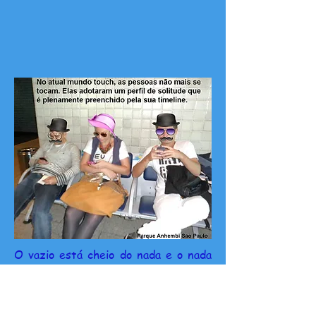
O vazio está cheio do nada e o nada
está cheio de vazio numa egolatria
insaciável. “Eu no meu mundo”, “Eu no
meu eu”, “Eu no meu espaço”, “Eu,