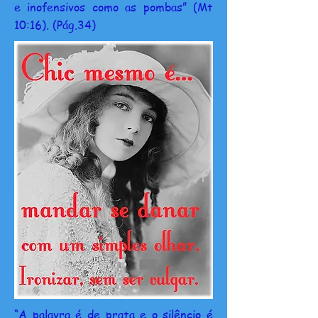
e inofensivos como as pombas” (Mt
10:16). (Pág.34)
“A palavra é de prata e o silêncio é