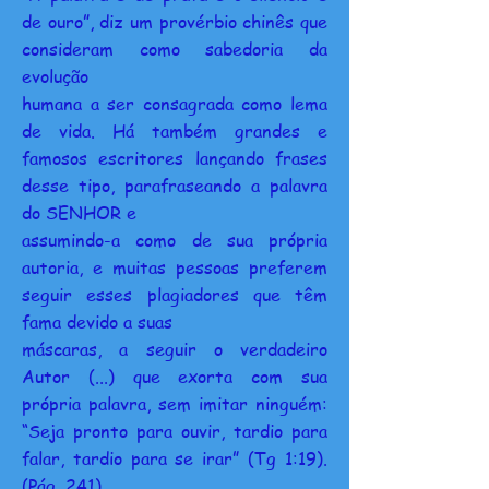
de ouro”, diz um provérbio chinês que
consideram como sabedoria da
evolução
humana a ser consagrada como lema
de vida. Há também grandes e
famosos escritores lançando frases
desse tipo, parafraseando a palavra
do SENHOR e
assumindo-a como de sua própria
autoria, e muitas pessoas preferem
seguir esses plagiadores que têm
fama devido a suas
máscaras, a seguir o verdadeiro
Autor (...) que exorta com sua
própria palavra, sem imitar ninguém:
“Seja pronto para ouvir, tardio para
falar, tardio para se irar” (Tg 1:19).
(Pág. 241)