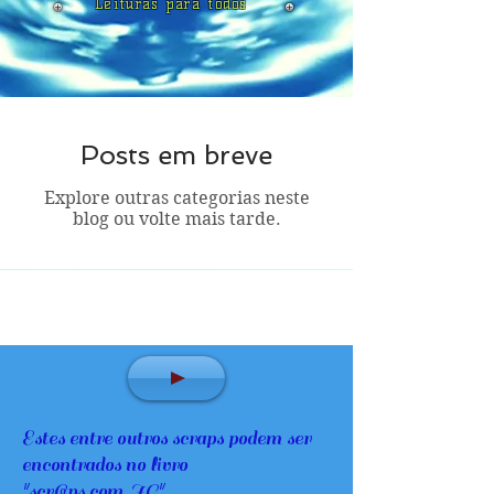
Leituras para todos
Posts em breve
Explore outras categorias neste
blog ou volte mais tarde.
Estes entre outros scraps podem ser
encontrados no livro
"
scr@ps.com.JC
"