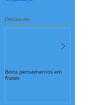
Destaques
Bons pensamentos em
Não siga tais 
frases