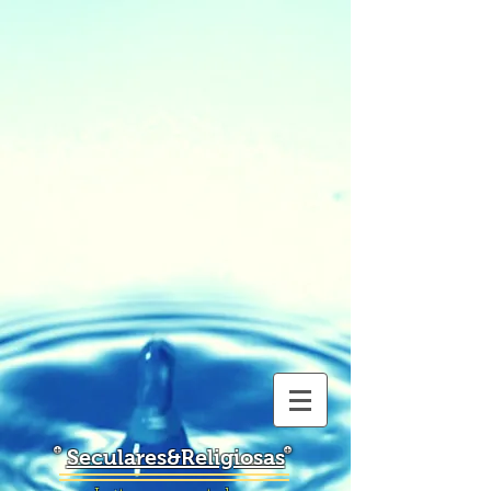
Seculares&Religiosas