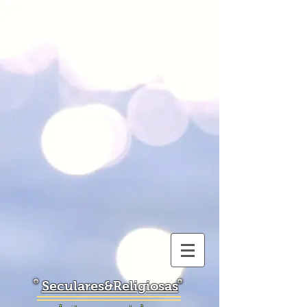
Seculares&Religiosas