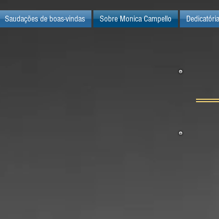
Saudações de boas-vindas
Sobre Monica Campello
Dedicatóri