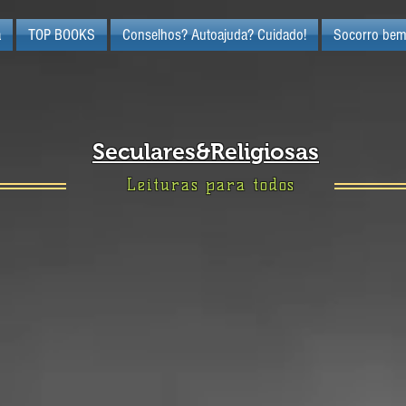
a
TOP BOOKS
Conselhos? Autoajuda? Cuidado!
Socorro bem
Seculares&Religiosas
Leituras para todos