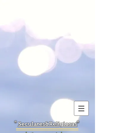
Seculares&Religiosas