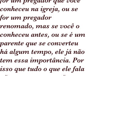
for um pregador que você
conheceu na igreja, ou se
for um pregador
renomado, mas se você o
conheceu antes, ou se é um
parente que se converteu
há algum tempo, ele já não
tem essa importância. Por
isso que tudo o que ele fala
não tem resposta, não tem
mérito, não tem a tua
apreciação, porque é coisa
de fanático a quem você
não dá muito ouvido ou até
repugna ou de quem se
envergonha. Mas se um