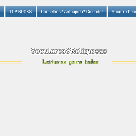
a
TOP BOOKS
Conselhos? Autoajuda? Cuidado!
Socorro bem
Seculares&Religiosas
Leituras para todos