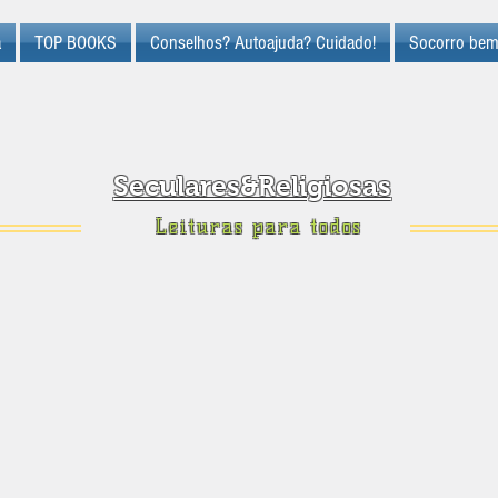
a
TOP BOOKS
Conselhos? Autoajuda? Cuidado!
Socorro bem
Seculares&Religiosas
Leituras para todos