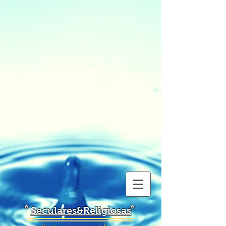
Seculares&Religiosas