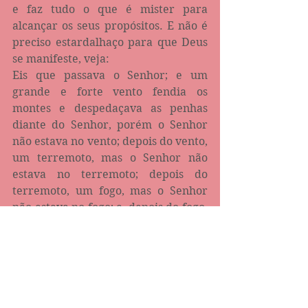
e faz tudo o que é mister para 
alcançar os seus propósitos. E não é 
preciso estardalhaço para que Deus 
se manifeste, veja:
Eis que passava o Senhor; e um 
grande e forte vento fendia os 
montes e despedaçava as penhas 
diante do Senhor, porém o Senhor 
não estava no vento; depois do vento, 
um terremoto, mas o Senhor não 
estava no terremoto; depois do 
terremoto, um fogo, mas o Senhor 
não estava no fogo; e, depois do fogo, 
um cicio tranquilo e suave (1 Rs 
19:11,12).
Saia da caverna da descrença, saia 
da caverna da ilusão da razão que se 
sobrepõe à tua fé, saiada da caverna 
da incredulidade, pois Deus tem 