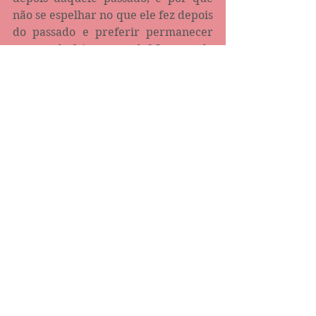
não se espelhar no que ele fez depois 
do passado e preferir permanecer 
no que ele foi no passado? Isto revela 
a verdade do ser de cada pessoa, 
quando quer falar qualquer coisa 
contra o apóstolo Paulo em prol de si 
mesmo, esquecendo que falando 
contra ele está falando contra si 
próprio.
O que o apóstolo Paulo fez foi 
exatamente o que é característico de 
um cristão: um testemunho de fé, de 
fé transformadora, de metanoia, de 
metamorfose da alma, do ser - em 
mente, corpo e espírito. Um 
testemunho de fé transformadora é 
uma marca distinta de um cristão.