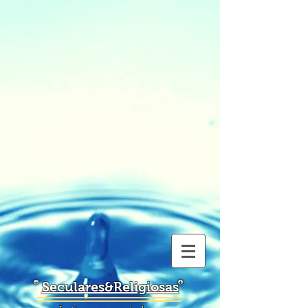
Seculares&Religiosas